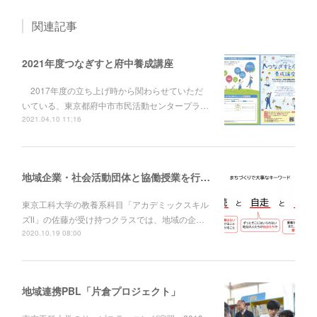
関連記事
2021年度つなぎすと府中養成講座
2017年度の立ち上げ時から関わらせていただ
いている、東京都府中市市民活動センタープラ…
2021.04.10 11:16
地域企業・社会活動団体と協働授業を行っています。
東京工科大学の教養系科目「アカデミックスキル
ズⅡ」の佐藤が受け持つクラスでは、地域の企…
2020.10.19 08:00
地域連携PBL「片倉プロジェクト」